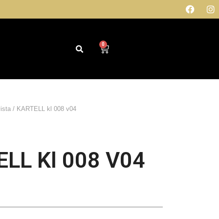
0
ista
/ KARTELL kl 008 v04
LL Kl 008 V04