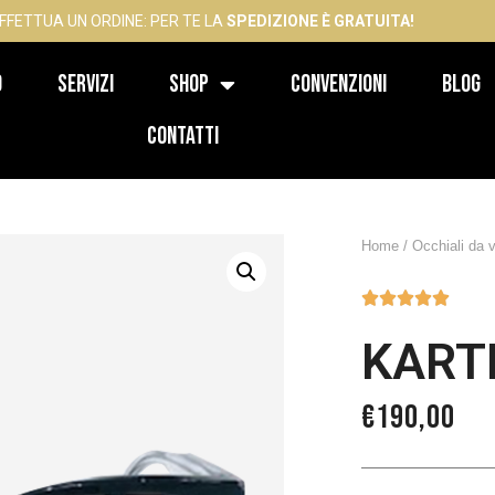
FFETTUA UN ORDINE: PER TE LA
SPEDIZIONE È GRATUITA!
o
Servizi
Shop
Convenzioni
Blog
Contatti
Home
/
Occhiali da v





KARTE
€
190,00