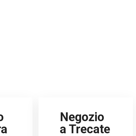
o
Negozio
ra
a Trecate