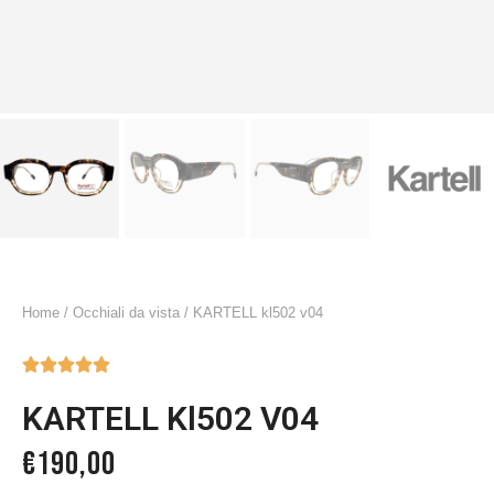
Home
/
Occhiali da vista
/ KARTELL kl502 v04





KARTELL Kl502 V04
€
190,00