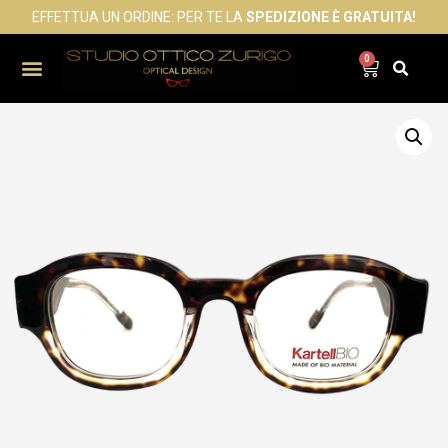
EFFETTUA UN ORDINE: PER TE LA
SPEDIZIONE È GRATUITA!
0