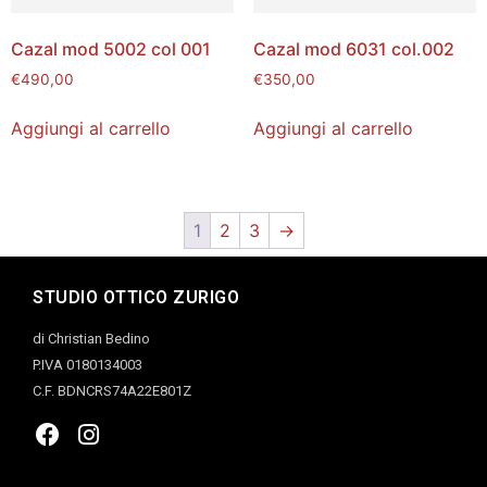
Cazal mod 5002 col 001
Cazal mod 6031 col.002
€
490,00
€
350,00
Aggiungi al carrello
Aggiungi al carrello
1
2
3
→
STUDIO OTTICO ZURIGO
di Christian Bedino
P.IVA 0180134003
C.F. BDNCRS74A22E801Z