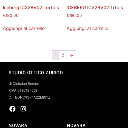
Iceberg IC328V02 Tortois
ICEBERG IC328V02 Trtois
€
190,00
€
180,00
Aggiungi al carrello
Aggiungi al carrello
1
2
→
STUDIO OTTICO ZURIGO
di Christian Bedino
P.IVA 0180134003
C.F. BDNCRS74A22E801Z
NOVARA
NOVARA